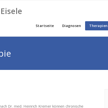
Eisele
Startseite
Diagnosen
Therapien
pie
nach Dr. med. Heinrich Kremer können chronische