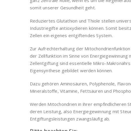
ganz zentrale Rolle, wenn es um die Regeneratio
somit unserer Gesundheit geht.
Reduziertes Glutathion und Thiole stellen univers
Industriegifte antioxydieren können. Somit besi
Zellen ein eigenes entgiftendes System.
Zur Aufrechterhaltung der Mitochondrienfunktion
der Zellfunktion im Sinne von Energiegewinnung 
Zellentgiftung sind essentielle Mikro-Makronährst
Eigensynthese gebildet werden können.
Dazu gehören Aminosäuren, Polyphenole, Flavo
Mineralstoffe, Vitamine, Fettsäuren und Phosphol
Werden Mitochondrien in ihrer empfindlicheren St
deren Leistung, also Energiegewinnung mit Steu
Entgiftungsleistungen zwangsläufig ab.