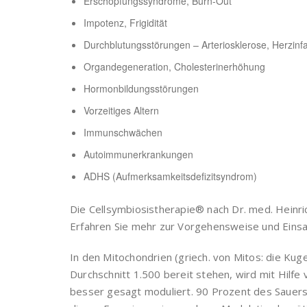
Erschöpfungssyndrome, Burn-Out
Impotenz, Frigidität
Durchblutungsstörungen – Arteriosklerose, Herzinfa
Organdegeneration, Cholesterinerhöhung
Hormonbildungsstörungen
Vorzeitiges Altern
Immunschwächen
Autoimmunerkrankungen
ADHS (Aufmerksamkeitsdefizitsyndrom)
Die Cellsymbiosistherapie® nach Dr. med. Heinri
Erfahren Sie mehr zur Vorgehensweise und Einsa
In den Mitochondrien (griech. von Mitos: die Kug
Durchschnitt 1.500 bereit stehen, wird mit Hilfe 
besser gesagt moduliert. 90 Prozent des Sauerst