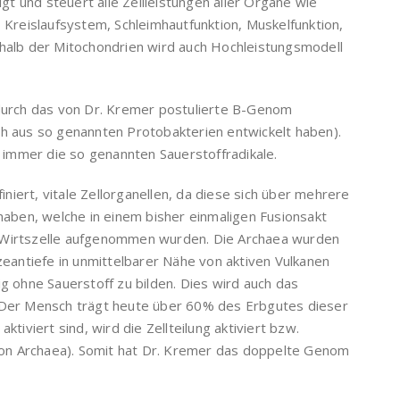
t und steuert alle Zellleistungen aller Organe wie
reislaufsystem, Schleimhautfunktion, Muskelfunktion,
rhalb der Mitochondrien wird auch Hochleistungsmodell
 durch das von Dr. Kremer postulierte B-Genom
ch aus so genannten Protobakterien entwickelt haben).
immer die so genannten Sauerstoffradikale.
iert, vitale Zellorganellen, da diese sich über mehrere
 haben, welche in einem bisher einmaligen Fusionsakt
s Wirtszelle aufgenommen wurden. Die Archaea wurden
antiefe in unmittelbarer Nähe von aktiven Vulkanen
ig ohne Sauerstoff zu bilden. Dies wird auch das
. Der Mensch trägt heute über 60% des Erbgutes dieser
ktiviert sind, wird die Zellteilung aktiviert bzw.
on Archaea). Somit hat Dr. Kremer das doppelte Genom