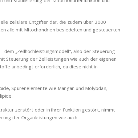
n und Stabilisierung der Mitochondrienfunktion und
elle zelluläre Entgifter dar, die zudem über 3000
tzen alle mit Mitochondrien besiedelten und gesteuerten
 – dem „Zellhochleistungsmodell“, also der Steuerung
mit Steuerung der Zellleistungen wie auch der eigenen
offe unbedingt erforderlich, da diese nicht in
noide, Spurenelemente wie Mangan und Molybdän,
ipide.
ruktur zerstört oder in ihrer Funktion gestört, nimmt
erung der Organleistungen wie auch