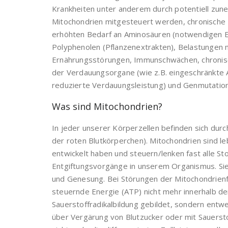
Krankheiten unter anderem durch potentiell zun
Mitochondrien mitgesteuert werden, chronische
erhöhten Bedarf an Aminosäuren (notwendigen Ei
Polyphenolen (Pflanzenextrakten), Belastungen m
Ernährungsstörungen, Immunschwächen, chronisc
der Verdauungsorgane (wie z.B. eingeschränkte
reduzierte Verdauungsleistung) und Genmutatio
Was sind Mitochondrien?
In jeder unserer Körperzellen befinden sich dur
der roten Blutkörperchen). Mitochondrien sind le
entwickelt haben und steuern/lenken fast alle St
Entgiftungsvorgänge in unserem Organismus. Sie 
und Genesung. Bei Störungen der Mitochondrienfun
steuernde Energie (ATP) nicht mehr innerhalb de
Sauerstoffradikalbildung gebildet, sondern entw
über Vergärung von Blutzucker oder mit Sauersto