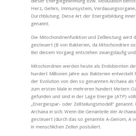
dieser Energiegewinnung bzw. Modulation benötig
Herz, Gehirn, Immunsystem, Verdauungsorgane, K
Durchblutung. Diese Art der Energiebildung inne
genannt.
Die Mitochondrienfunktion und Zellleistung wird
gesteuert (B von Bakterien, da Mitochondrien si
Bei diesem Vorgang entstehen zwangsläufig und 
Mitochondrien werden heute als Endobionten defin
hundert Millionen Jahre aus Bakterien entwickelt
der Evolution von den so genannten Archaea al
zum ersten Male in mehreren hundert Metern Oze
gefunden und sind in der Lage Energie (ATP) völl
„Energiespar- oder Zellteilungsmodell“ genannt
Archaea in sich. Wenn die Genanteile der Archaea a
gesteuert (durch das so genannte A-Genom, A v
in menschlichen Zellen postuliert.