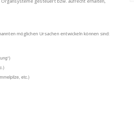
ler Organsysteme gesteuert bzw. aufrecht erhalten,
enannten möglichen Ursachen entwickeln können sind:
tung“)
c.)
mmelpilze, etc.)