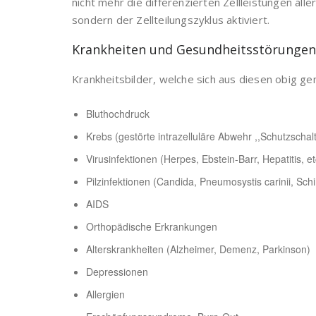
nicht mehr die differenzierten Zellleistungen al
sondern der Zellteilungszyklus aktiviert.
Krankheiten und Gesundheitsstörungen
Krankheitsbilder, welche sich aus diesen obig g
Bluthochdruck
Krebs (gestörte intrazelluläre Abwehr ,,Schutzschal
Virusinfektionen (Herpes, Ebstein-Barr, Hepatitis, et
Pilzinfektionen (Candida, Pneumosystis carinii, Schi
AIDS
Orthopädische Erkrankungen
Alterskrankheiten (Alzheimer, Demenz, Parkinson)
Depressionen
Allergien