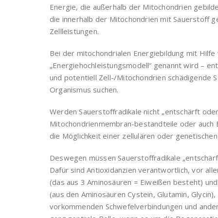
Energie, die außerhalb der Mitochondrien gebildet
die innerhalb der Mitochondrien mit Sauerstoff ge
Zellleistungen.
Bei der mitochondrialen Energiebildung mit Hilfe
„Energiehochleistungsmodell“ genannt wird – en
und potentiell Zell-/Mitochondrien schädigende S
Organismus suchen.
Werden Sauerstoffradikale nicht „entschärft oder
Mitochondrienmembran-bestandteile oder auch E
die Möglichkeit einer zellulären oder genetische
Deswegen müssen Sauerstoffradikale „entschärft“,
Dafür sind Antioxidanzien verantwortlich, vor al
(das aus 3 Aminosäuren = Eiweißen besteht) und
(aus den Aminosäuren Cystein, Glutamin, Glycin),
vorkommenden Schwefelverbindungen und andere 